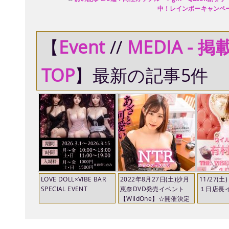
中！レインボーキャンペ
【
Event
//
MEDIA - 
TOP
】最新の記事5件
LOVE DOLL×VIBE BAR
2022年8月27日(土)沙月
11/27(
SPECIAL EVENT
恵奈DVD発売イベント
１日店長
【WildOne】☆開催決定
☆