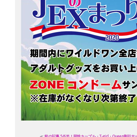
≪
前の記事 5/6迄！同性カップル・T-girl・Queen割引