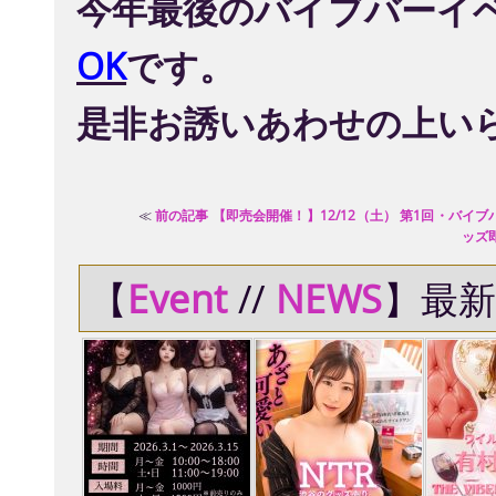
今年最後のバイブバーイ
OK
です。
是非お誘いあわせの上い
≪
前の記事 【即売会開催！】12/12（土） 第1回・バイブ
ッズ
【
Event
//
NEWS
】最新