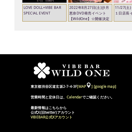
LOVE DOLL×VIBE BAR
2022年8月27日(土)沙月
11/27(
SPECIAL EVENT
恵奈DVD発売イベント
１日店長
【WildOne】☆開催決定
☆
東京都渋谷区道玄坂2-7-4-3F
[MAP
]
[google map]
営業時間と定休日は、
Calendar
でご確認ください。
最新情報はこちらから
公式X(旧twitter)アカウント
VIBEBAR公式Xアカウント