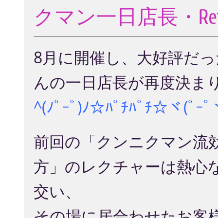
クマン一日店長・Retu
8月に開催し、大好評だ
んの一日店長が再度決ま
^(ﾉﾟｰﾟ)ﾉ☆ﾊﾟﾁﾊﾟﾁ☆ヾ(ﾟｰﾟ
前回の「クンニクマン流
方」のレクチャーは熱心
交い、
その場に居合わせたお客