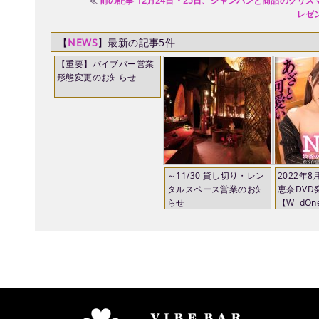
≪
前の記事 12月24日・25日、シャンパンと商品のクリス
レゼ
【
NEWS
】最新の記事5件
【重要】バイブバー営業
形態変更のお知らせ
～11/30 貸し切り・レン
2022年8
タルスペース営業のお知
恵奈DVD
らせ
【Wild
☆