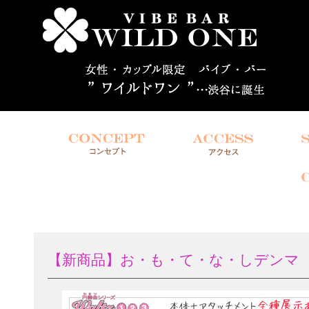
【新商品】お・も・て・な・しデンマ